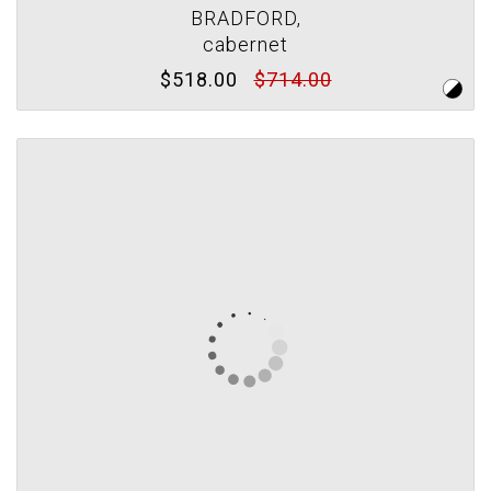
BRADFORD,
cabernet
$518.00
$714.00