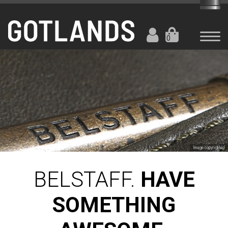
0
Image copyrighted
BELSTAFF.
HAVE
SOMETHING