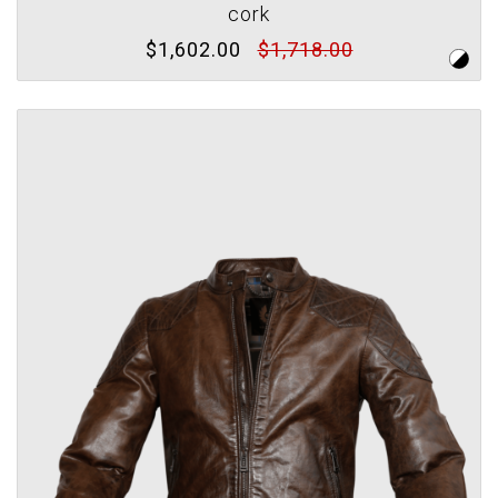
cork
$1,602.00
$1,718.00