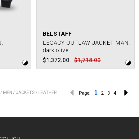
BELSTAFF
,
LEGACY OUTLAW JACKET MAN,
dark olive
$1,372.00
$1,718.00
1
/ MEN / JACKETS / LEATHER
Page:
2
3
4