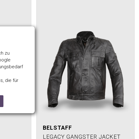
ch zu
oogle
rungsbedarf
, die für
BELSTAFF
LEGACY GANGSTER JACKET