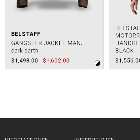
BELSTA
BELSTAFF
MOTORR
GANGSTER JACKET MAN,
HANDGE
dark earth
BLACK
$1,498.00
$1,602.00
$1,556.0