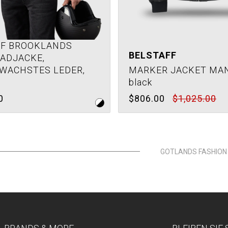
FF BROOKLANDS
BELSTAFF
ADJACKE,
WACHSTES LEDER,
MARKER JACKET MAN
black
0
$806.00
$1,025.00
GOTLANDS FASHION 