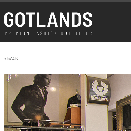
« BACK