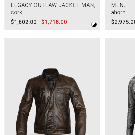
LEGACY OUTLAW JACKET MAN,
MEN,
cork
ahorn
$1,602.00
$1,718.00
$2,975.0