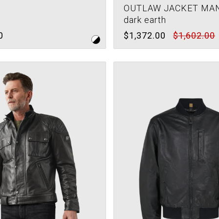
OUTLAW JACKET MAN
dark earth
0
$1,372.00
$1,602.00