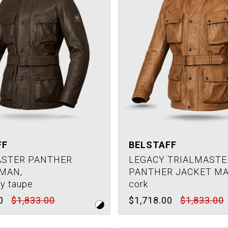
FF
BELSTAFF
ASTER PANTHER
LEGACY TRIALMASTE
MAN,
PANTHER JACKET MA
ty taupe
cork
0
$1,833.00
$1,718.00
$1,833.00