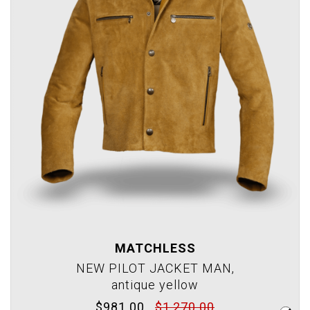
MATCHLESS
NEW PILOT JACKET MAN,
antique yellow
$981.00
$1,270.00